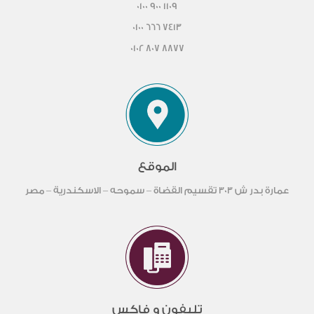
0100 900 1109
0100 666 7413
0102 807 8877
الموقع
عمارة بدر ش 303 تقسيم القضاة – سموحه – الاسكندرية – مصر
تليفون و فاكس