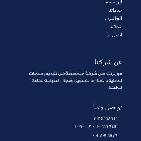
الرئيسية
خدماتنا
الجاليري
عملائنا
اتصل بنا
عن شركتنا
فوربرنت هى شركة متخصصة فى تقديم خدمات
الدعايه والاعلان والتسويق ومجال الطباعه بكافه
انواعها.
تواصل معنا
203 42989 12
0100 900 1109 - 0100 666 7413
0102 807 8877